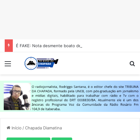
É FAKE: Nota desmente boato de homicídio no Colégio Estadual Centenário em Itaberaba
Menu
Pr
Início
/
Chapada Diamatina