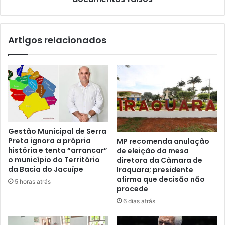
fraude
a
licitação
Artigos relacionados
e
uso
de
documentos
falsos
Gestão Municipal de Serra
Preta ignora a própria
MP recomenda anulação
história e tenta “arrancar”
de eleição da mesa
o município do Território
diretora da Câmara de
da Bacia do Jacuípe
Iraquara; presidente
afirma que decisão não
5 horas atrás
procede
6 dias atrás