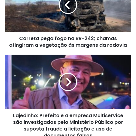
BR-
242;
chamas
atingiram
a
Carreta pega fogo na BR-242; chamas
vegetação
às
atingiram a vegetação às margens da rodovia
margens
da
Lajedinho:
rodovia
Prefeito
e
a
empresa
Multiservice
são
investigados
pelo
Lajedinho: Prefeito e a empresa Multiservice
Ministério
Público
são investigados pelo Ministério Público por
por
suposta fraude a licitação e uso de
suposta
documentos falsos