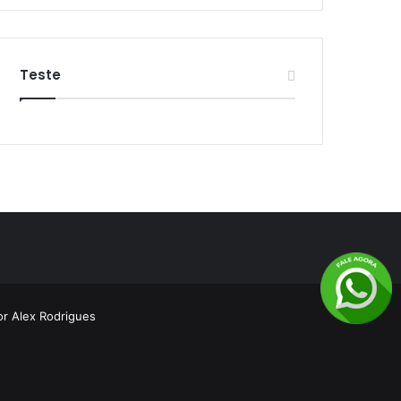
Teste
por
Alex Rodrigues