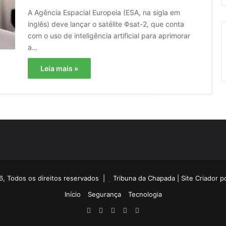
A Agência Espacial Europeia (ESA, na sigla em
inglês) deve lançar o satélite Φsat-2, que conta
com o uso de inteligência artificial para aprimorar
a…
Leia mais »
6, Todos os direitos reservados |
Tribuna da Chapada
| Site Criador 
Início
Segurança
Tecnologia
Facebook
X
YouTube
Instagram
RSS