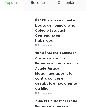
Popular
Recente
Comentários
É FAKE: Nota desmente
boato de homicídio no
Colégio Estadual
Centenário em
Itaberaba
2 dias atrás
TRAGÉDIA EM ITABERABA:
Corpo de Hamilton
Pereira é encontrado no
Açude Juracy
Magalhães após luta
contra câncer e
desabafo emocionante
da filha
2 dias atrás
ANGÚSTIA EM ITABERABA:
Pistas indicam que