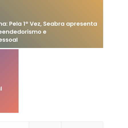
: Pela 1° Vez, Seabra apresenta
eendedorismo e
essoal
l