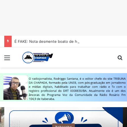
É FAKE: Nota desmente boato de homicídio no Colégio Estadual Centenário em Itaberaba
Menu
Pr
Itaberaba