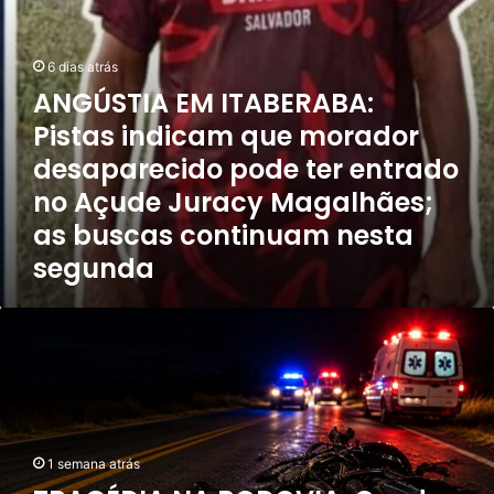
pode
ter
entrado
6 dias atrás
no
ANGÚSTIA EM ITABERABA:
Açude
Juracy
Pistas indicam que morador
Magalhães;
desaparecido pode ter entrado
as
buscas
no Açude Juracy Magalhães;
continuam
as buscas continuam nesta
nesta
segunda
segunda
TRAGÉDIA
NA
RODOVIA:
Queda
violenta
de
moto
1 semana atrás
deixa