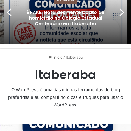
É FAKE: Nota desmente boato de
homicídio no Colégio Estadual
Centenário em Itaberaba
Início
/
Itaberaba
Itaberaba
O WordPress é uma das minhas ferramentas de blog
preferidas e eu compartilho dicas e truques para usar o
WordPress.
É