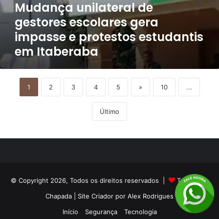
Mudança unilateral de
gestores escolares gera
impasse e protestos estudantis
em Itaberaba
1
2
3
4
5
»
10
...
Último
© Copyright 2026, Todos os direitos reservados |
Tribuna da
Chapada
| Site Criador por
Alex Rodrigues
Início
Segurança
Tecnologia