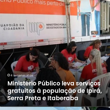
Público
leva
serviços
gratuitos
à
população
de
Ipirá,
Serra
Preta
e
Itaberaba
4 semanas atrás
Ministério Público leva serviços
gratuitos à população de Ipirá,
Serra Preta e Itaberaba
Polícia