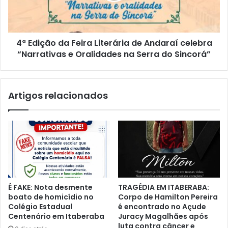
Andaraí
celebra
“Narrativas
4ª Edição da Feira Literária de Andaraí celebra
e
Oralidades
“Narrativas e Oralidades na Serra do Sincorá”
na
Serra
do
Artigos relacionados
Sincorá”
É FAKE: Nota desmente
TRAGÉDIA EM ITABERABA:
boato de homicídio no
Corpo de Hamilton Pereira
Colégio Estadual
é encontrado no Açude
Centenário em Itaberaba
Juracy Magalhães após
luta contra câncer e