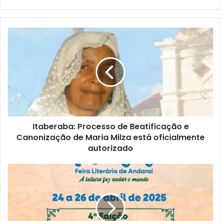
Itaberaba:
Processo
de
Beatificação
e
Canonização
de
Maria
Milza
Itaberaba: Processo de Beatificação e
está
oficialmente
Canonização de Maria Milza está oficialmente
autorizado
autorizado
4ª
Edição
da
Feira
Literária
de