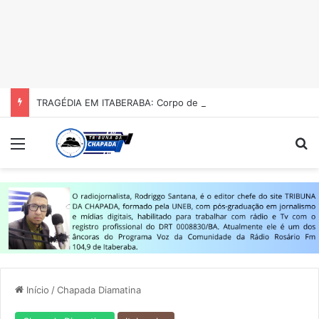
TRAGÉDIA EM ITABERABA: Corpo de Hamilton Pereira é encontrado no Açude Juracy Magalhães após luta contra câncer e desabafo emocionante da filha
Menu
Pr
Início
/
Chapada Diamatina