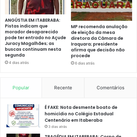
ANGÚSTIA EM ITABERABA:
Pistas indicam que
MP recomenda anulação
morador desaparecido
de eleição da mesa
pode ter entrado no Açude
diretora da Câmara de
Juracy Magalhães; as
Iraquara; presidente
buscas continuam nesta
afirma que decisão não
segunda
procede
4 dias atrás
6 dias atrás
Popular
Recente
Comentários
É FAKE: Nota desmente boato de
homicídio no Colégio Estadual
Centenário em Itaberaba
3 dias atrás
TRAGÉDIA EM ITABERABA: Corpo de