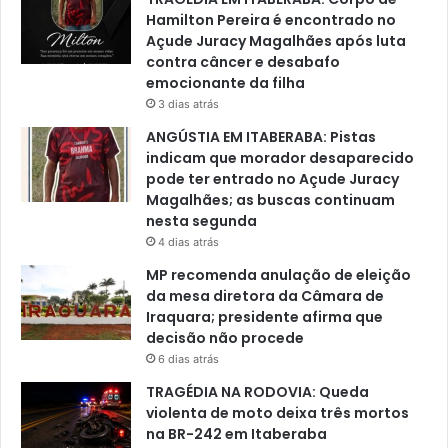
Hamilton Pereira é encontrado no
Açude Juracy Magalhães após luta
contra câncer e desabafo
emocionante da filha
3 dias atrás
ANGÚSTIA EM ITABERABA: Pistas
indicam que morador desaparecido
pode ter entrado no Açude Juracy
Magalhães; as buscas continuam
nesta segunda
4 dias atrás
MP recomenda anulação de eleição
da mesa diretora da Câmara de
Iraquara; presidente afirma que
decisão não procede
6 dias atrás
TRAGÉDIA NA RODOVIA: Queda
violenta de moto deixa três mortos
na BR-242 em Itaberaba