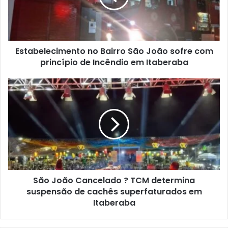
sofre
com
princípio
de
Estabelecimento no Bairro São João sofre com
Incêndio
em
princípio de Incêndio em Itaberaba
Itaberaba
São
João
Cancelado
?
TCM
determina
suspensão
de
cachês
São João Cancelado ? TCM determina
superfaturados
em
suspensão de cachês superfaturados em
Itaberaba
Itaberaba