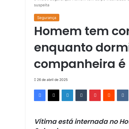
suspeita
Segurança
Homem tem cor
enquanto dorm
companheira é 
26 de abril de 2025
Facebook
X
Linkedin
Tumblr
Pinterest
Reddit
Vítima está internada no Ho