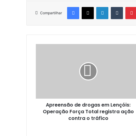
Facebook
X
Linkedin
Tumblr
Compartilhar
Apreensão
de
drogas
em
Lençóis:
Operação
Força
Total
registra
Apreensão de drogas em Lençóis:
ação
contra
Operação Força Total registra ação
o
contra o tráfico
tráfico