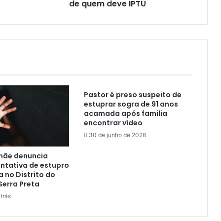
de quem deve IPTU
bancárias
por
parte
da
prefeitura
de
quem
deve
IPTU
Pastor é preso suspeito de
estuprar sogra de 91 anos
acamada após familia
encontrar vídeo
30 de junho de 2026
 mãe denuncia
ntativa de estupro
a no Distrito do
Serra Preta
trás