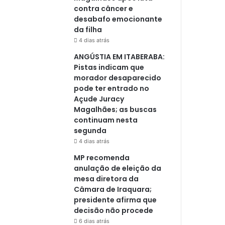
contra câncer e
desabafo emocionante
da filha
4 dias atrás
ANGÚSTIA EM ITABERABA:
Pistas indicam que
morador desaparecido
pode ter entrado no
Açude Juracy
Magalhães; as buscas
continuam nesta
segunda
4 dias atrás
MP recomenda
anulação de eleição da
mesa diretora da
Câmara de Iraquara;
presidente afirma que
decisão não procede
6 dias atrás