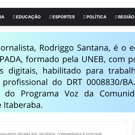
IA
EDUCAÇÃO
ESPORTES
POLÍTICA
REGIÃO
quanto dormia em Jacobina; companheira é principal