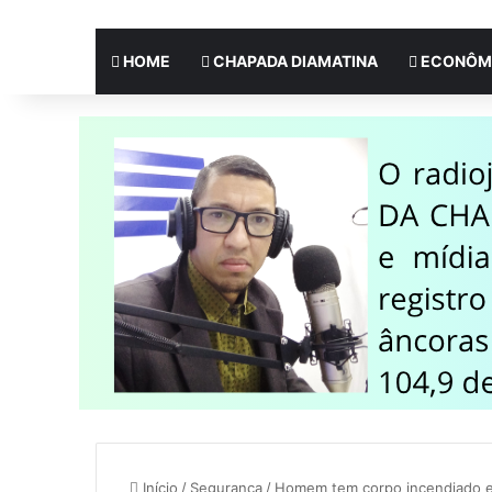
HOME
CHAPADA DIAMATINA
ECONÔM
Início
/
Segurança
/
Homem tem corpo incendiado en