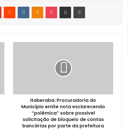
Pinterest
Reddit
VK
OK
Pocket
Compartilhar via e-mail
Imprimir
Itaberaba:
Procuradoria
do
Municipio
emite
nota
esclarecendo
“polêmica”
sobre
Itaberaba: Procuradoria do
possivel
solicitação
Municipio emite nota esclarecendo
de
“polêmica” sobre possivel
bloqueio
solicitação de bloqueio de contas
de
bancárias por parte da prefeitura
contas