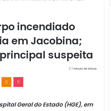
po incendiado
ia em Jacobina;
principal suspeita
1 minuto de leitura
VK
OK
Pocket
spital Geral do Estado (HGE), em