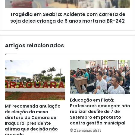
soja
deixa
Tragédia em Seabra: Acidente com carreta de
criança
de
soja deixa criança de 6 anos morta na BR-242
6
anos
morta
Artigos relacionados
na
BR-
242
Educação em Piatã:
Professores ameaçam não
MP recomenda anulação
realizar desfile de 7 de
de eleição da mesa
Setembro em protesto
diretora da Câmara de
contra gestão municipal
Iraquara; presidente
afirma que decisão não
2 semanas atrás
procede