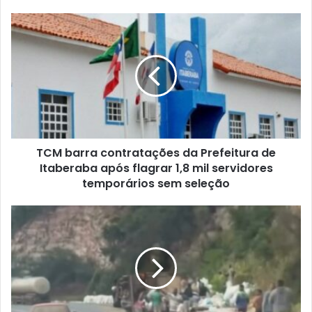
TCM
barra
contratações
da
Prefeitura
de
Itaberaba
após
flagrar
TCM barra contratações da Prefeitura de
1,8
mil
Itaberaba após flagrar 1,8 mil servidores
servidores
temporários sem seleção
temporários
sem
Tragédia
seleção
em
Seabra:
Acidente
com
carreta
de