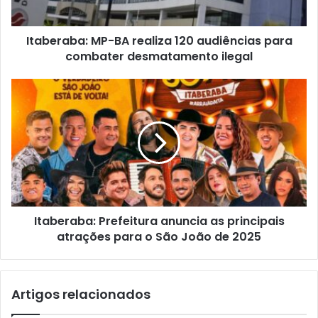
combater
desmatamento
Itaberaba: MP-BA realiza 120 audiências para
ilegal
combater desmatamento ilegal
Itaberaba:
Prefeitura
anuncia
as
principais
atrações
para
o
São
Itaberaba: Prefeitura anuncia as principais
João
de
atrações para o São João de 2025
2025
Artigos relacionados