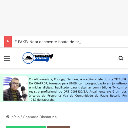
É FAKE: Nota desmente boato de homicídio no Colégio Estadual Centenário em Itaberaba
Menu
Pr
Início
/
Chapada Diamatina