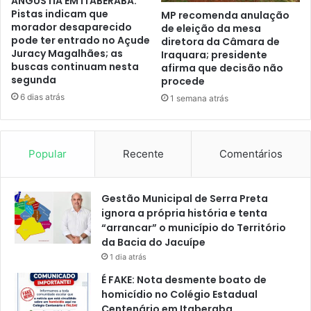
ANGÚSTIA EM ITABERABA:
Pistas indicam que
MP recomenda anulação
morador desaparecido
de eleição da mesa
pode ter entrado no Açude
diretora da Câmara de
Juracy Magalhães; as
Iraquara; presidente
buscas continuam nesta
afirma que decisão não
segunda
procede
6 dias atrás
1 semana atrás
Popular
Recente
Comentários
Gestão Municipal de Serra Preta
ignora a própria história e tenta
“arrancar” o município do Território
da Bacia do Jacuípe
1 dia atrás
É FAKE: Nota desmente boato de
homicídio no Colégio Estadual
Centenário em Itaberaba