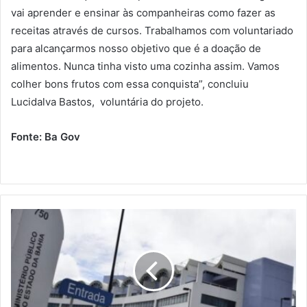
vai aprender e ensinar às companheiras como fazer as
receitas através de cursos. Trabalhamos com voluntariado
para alcançarmos nosso objetivo que é a doação de
alimentos. Nunca tinha visto uma cozinha assim. Vamos
colher bons frutos com essa conquista”, concluiu
Lucidalva Bastos, voluntária do projeto.
Fonte: Ba Gov
Itaberaba:
MP-
BA
realiza
120
audiências
para