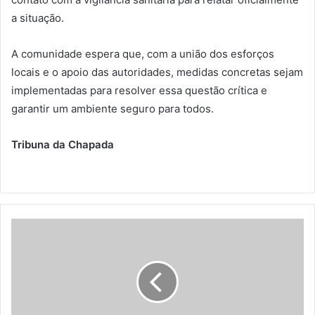
a situação.
A comunidade espera que, com a união dos esforços
locais e o apoio das autoridades, medidas concretas sejam
implementadas para resolver essa questão crítica e
garantir um ambiente seguro para todos.
Tribuna da Chapada
Itaberaba:
Tesoureiro
da
OAB
renuncia
cargo
após