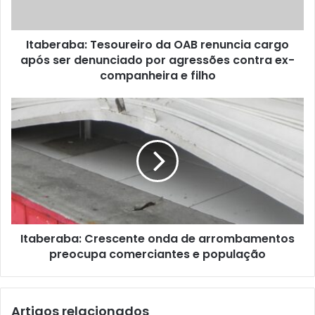
ser
denunciado
Itaberaba: Tesoureiro da OAB renuncia cargo
por
agressões
após ser denunciado por agressões contra ex-
contra
companheira e filho
ex-
companheira
Itaberaba:
e
Crescente
filho
onda
de
arrombamentos
preocupa
comerciantes
e
população
Itaberaba: Crescente onda de arrombamentos
preocupa comerciantes e população
Artigos relacionados