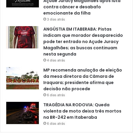
Açude Juracy Magalhães após luta
contra câncer e desabafo
emocionante da filha
3 dias atrás
ANGÚSTIA EM ITABERABA: Pistas
indicam que morador desaparecido
pode ter entrado no Açude Juracy
Magalhães; as buscas continuam
nesta segunda
4 dias atrás
MP recomenda anulação de eleição
da mesa diretora da Câmara de
Iraquara; presidente afirma que
decisão não procede
6 dias atrás
TRAGÉDIA NA RODOVIA: Queda
violenta de moto deixa três mortos
na BR-242 em Itaberaba
6 dias atrás