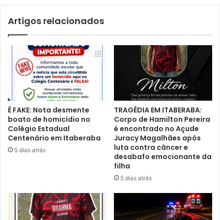
castração
Artigos relacionados
É FAKE: Nota desmente
TRAGÉDIA EM ITABERABA:
boato de homicídio no
Corpo de Hamilton Pereira
Colégio Estadual
é encontrado no Açude
Centenário em Itaberaba
Juracy Magalhães após
luta contra câncer e
5 dias atrás
desabafo emocionante da
filha
5 dias atrás