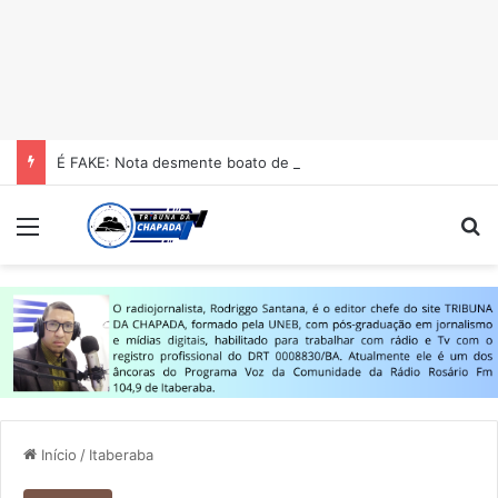
É FAKE: Nota desmente boato de homicídio no Colégio Estadual Centenário em Itaberaba
Menu
Pr
Início
/
Itaberaba