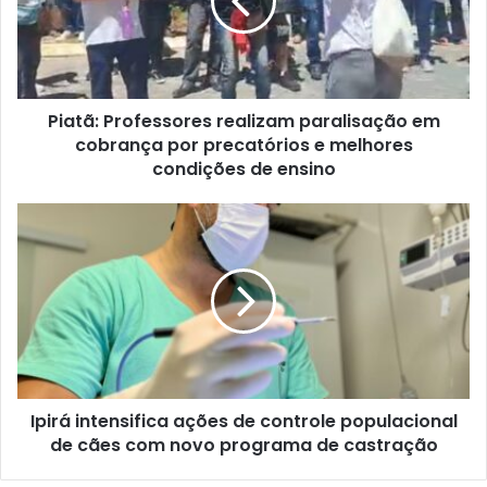
em
cobrança
por
precatórios
e
Piatã: Professores realizam paralisação em
melhores
condições
cobrança por precatórios e melhores
de
condições de ensino
ensino
Ipirá
intensifica
ações
de
controle
populacional
de
cães
com
Ipirá intensifica ações de controle populacional
novo
programa
de cães com novo programa de castração
de