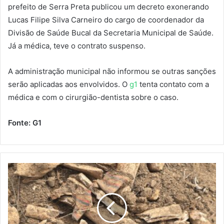
prefeito de Serra Preta publicou um decreto exonerando
Lucas Filipe Silva Carneiro do cargo de coordenador da
Divisão de Saúde Bucal da Secretaria Municipal de Saúde.
Já a médica, teve o contrato suspenso.
A administração municipal não informou se outras sanções
serão aplicadas aos envolvidos. O
g1
tenta contato com a
médica e com o cirurgião-dentista sobre o caso.
Fonte: G1
Ossada
encontrada
em
sítio
mobiliza
Polícia