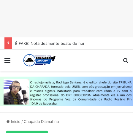
É FAKE: Nota desmente boato de homicídio no Colégio Estadual Centenário em Itaberaba
Menu
Pr
Início
/
Chapada Diamatina