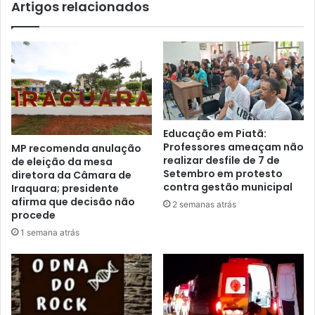
Artigos relacionados
na
entrada
da
cidade
Educação em Piatã:
Professores ameaçam não
MP recomenda anulação
realizar desfile de 7 de
de eleição da mesa
Setembro em protesto
diretora da Câmara de
contra gestão municipal
Iraquara; presidente
afirma que decisão não
2 semanas atrás
procede
1 semana atrás